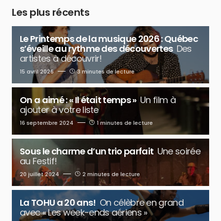
Les plus récents
Le Printemps de la musique 2026 : Québec
s’éveille au rythme des découvertes
Des
artistes à découvrir!
15 avril 2026
3 minutes de lecture
On a aimé : « Il était temps »
Un film à
ajouter à votre liste
16 septembre 2024
1 minutes de lecture
Sous le charme d’un trio parfait
Une soirée
au Festif!
20 juillet 2024
2 minutes de lecture
La TOHU a 20 ans!
On célèbre en grand
avec « Les week-ends aériens »