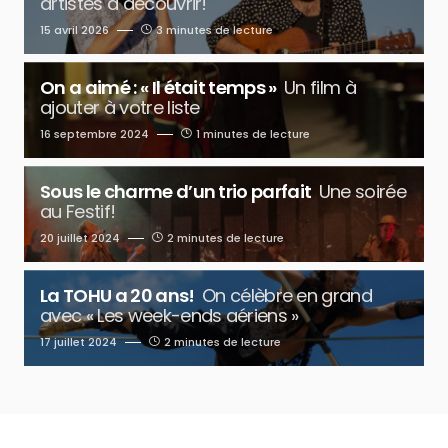
artistes à découvrir!
15 avril 2026
3 minutes de lecture
On a aimé : « Il était temps »
Un film à
ajouter à votre liste
16 septembre 2024
1 minutes de lecture
Sous le charme d’un trio parfait
Une soirée
au Festif!
20 juillet 2024
2 minutes de lecture
La TOHU a 20 ans!
On célèbre en grand
avec « Les week-ends aériens »
17 juillet 2024
2 minutes de lecture