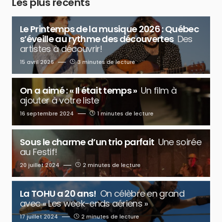
Les plus récents
Le Printemps de la musique 2026 : Québec
s’éveille au rythme des découvertes
Des
artistes à découvrir!
15 avril 2026
3 minutes de lecture
On a aimé : « Il était temps »
Un film à
ajouter à votre liste
16 septembre 2024
1 minutes de lecture
Sous le charme d’un trio parfait
Une soirée
au Festif!
20 juillet 2024
2 minutes de lecture
La TOHU a 20 ans!
On célèbre en grand
avec « Les week-ends aériens »
17 juillet 2024
2 minutes de lecture