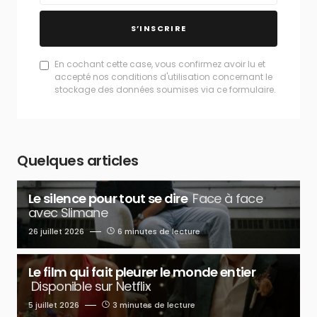
S’INSCRIRE
En cochant cette case, vous confirmez avoir lu et
accepté nos conditions d'utilisation concernant le
stockage des données soumises via ce formulaire.
Quelques articles
Le silence pour tout se dire
Face à face
avec Slimane
26 juillet 2026
6 minutes de lecture
Le film qui fait pleurer le monde entier
Disponible sur Netflix
5 juillet 2026
3 minutes de lecture