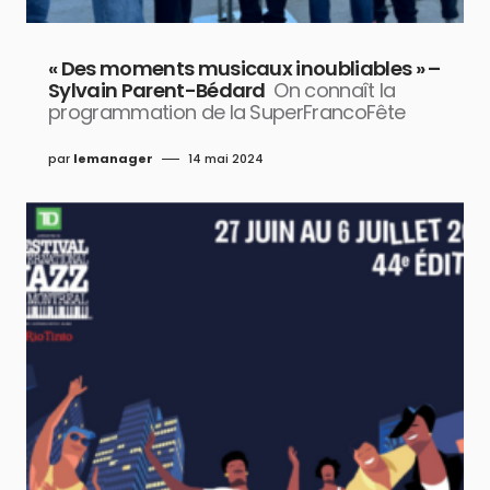
« Des moments musicaux inoubliables » –
Sylvain Parent-Bédard
On connaît la
programmation de la SuperFrancoFête
par
lemanager
14 mai 2024