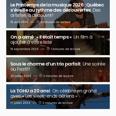
Le Printemps de la musique 2026 : Québec
s’éveille au rythme des découvertes
Des
artistes à découvrir!
15 avril 2026
3 minutes de lecture
On a aimé : « Il était temps »
Un film à
ajouter à votre liste
16 septembre 2024
1 minutes de lecture
Sous le charme d’un trio parfait
Une soirée
au Festif!
20 juillet 2024
2 minutes de lecture
La TOHU a 20 ans!
On célèbre en grand
avec « Les week-ends aériens »
17 juillet 2024
2 minutes de lecture