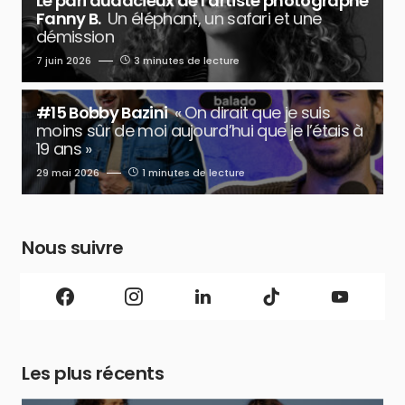
Le pari audacieux de l’artiste photographe
Fanny B.
Un éléphant, un safari et une
démission
7 juin 2026
3 minutes de lecture
#15 Bobby Bazini
« On dirait que je suis
moins sûr de moi aujourd’hui que je l’étais à
19 ans »
29 mai 2026
1 minutes de lecture
Nous suivre
Les plus récents