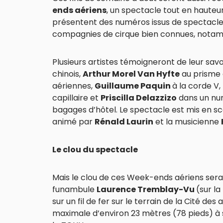
ends aériens
, un spectacle tout en hauteur
présentent des numéros issus de spectacle
compagnies de cirque bien connues, notamme
Plusieurs artistes témoigneront de leur savoi
chinois,
Arthur Morel Van Hyfte
au prisme 
aériennes,
Guillaume Paquin
à la corde V
capillaire et
Priscilla Delazzizo
dans un num
bagages d’hôtel. Le spectacle est mis en s
animé par
Rénald Laurin
et la musicienne
Le clou du spectacle
Mais le clou de ces Week-ends aériens sera 
funambule
Laurence Tremblay-Vu
(sur la
sur un fil de fer sur le terrain de la Cité des
maximale d’environ 23 mètres (78 pieds) à son