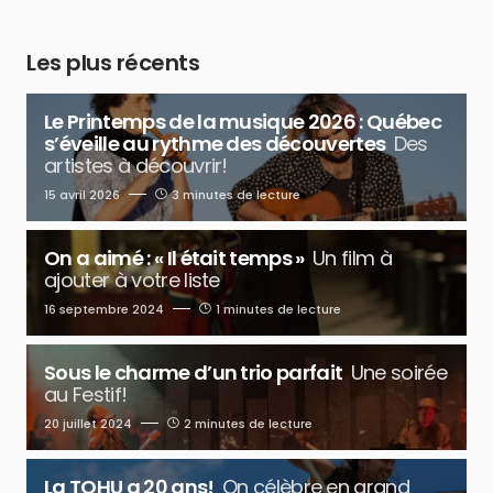
Les plus récents
Le Printemps de la musique 2026 : Québec
s’éveille au rythme des découvertes
Des
artistes à découvrir!
15 avril 2026
3 minutes de lecture
On a aimé : « Il était temps »
Un film à
ajouter à votre liste
16 septembre 2024
1 minutes de lecture
Sous le charme d’un trio parfait
Une soirée
au Festif!
20 juillet 2024
2 minutes de lecture
La TOHU a 20 ans!
On célèbre en grand