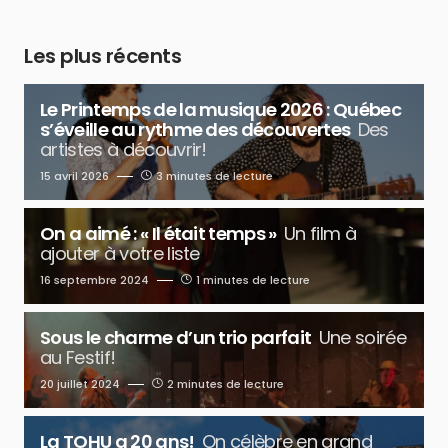
Les plus récents
Le Printemps de la musique 2026 : Québec
s’éveille au rythme des découvertes
Des
artistes à découvrir!
15 avril 2026
3 minutes de lecture
On a aimé : « Il était temps »
Un film à
ajouter à votre liste
16 septembre 2024
1 minutes de lecture
Sous le charme d’un trio parfait
Une soirée
au Festif!
20 juillet 2024
2 minutes de lecture
La TOHU a 20 ans!
On célèbre en grand