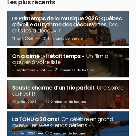
Les plus récents
Le Printemps de la musique 2026 : Québec
s’éveille au rythme des découvertes
Des
artistes à découvrir!
15 avril 2026
3 minutes de lecture
On a aimé : « Il était temps »
Un film à
ajouter à votre liste
16 septembre 2024
1 minutes de lecture
Sous le charme d’un trio parfait
Une soirée
au Festif!
20 juillet 2024
2 minutes de lecture
La TOHU a 20 ans!
On célèbre en grand
avec « Les week-ends aériens »
17 juillet 2024
2 minutes de lecture