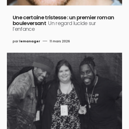
Une certaine tristesse : un premier roman
bouleversant
Un regard lucide sur
l’enfance
par
lemanager
11 mars 2026