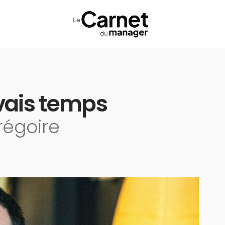
vais temps
régoire