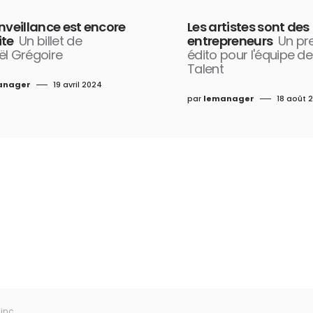
nveillance est encore
Les artistes sont des
ite
Un billet de
entrepreneurs
Un pr
ël Grégoire
édito pour l'équipe de
Talent
anager
19 avril 2024
par
lemanager
18 août 
inc.