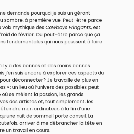
e me demande pourquoi je suis un gérant
n peu sombre, à première vue. Peut-être parce
a voix mythique des
Cowboys Fringants
, est
oid de février. Ou peut-être parce que ça
sons fondamentales qui nous poussent à faire
u’il y a des bonnes et des moins bonnes
ais j’en suis encore à explorer ces aspects du
 pour déconnecter? Je travaille de plus en
s » : un lieu où l’univers des possibles peut
où se mêlent la passion, les grands
ves des artistes et, tout simplement, les
à éteindre mon ordinateur, à la fin d’une
qu’une nuit de sommeil porte conseil. La
outefois, arriver à me débrancher la tête en
re un travail en cours.