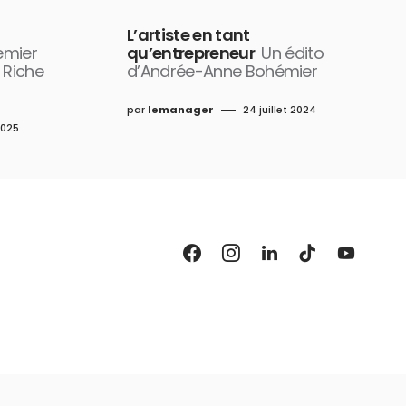
L’artiste en tant
emier
qu’entrepreneur
Un édito
 Riche
d’Andrée-Anne Bohémier
par
lemanager
24 juillet 2024
2025