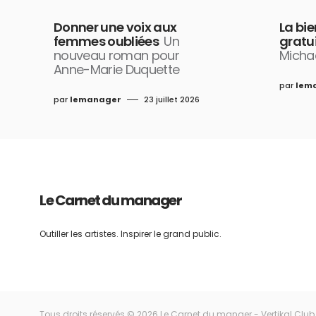
Donner une voix aux
La bie
femmes oubliées
Un
gratu
nouveau roman pour
Micha
Anne-Marie Duquette
par
lem
par
lemanager
23 juillet 2026
Le Carnet du manager
Outiller les artistes. Inspirer le grand public.
Tous droits réservés © 2026 Le Carnet du manaer - Vertikal Club 