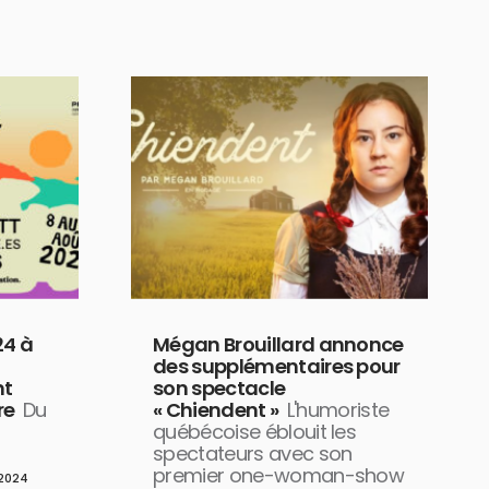
24 à
Mégan Brouillard annonce
des supplémentaires pour
nt
son spectacle
re
Du
« Chiendent »
L'humoriste
québécoise éblouit les
spectateurs avec son
premier one-woman-show
2024