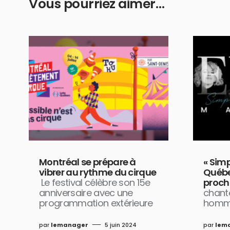
Vous pourriez aimer…
Montréal se prépare à
« Sim
vibrer au rythme du cirque
Québe
Le festival célèbre son 15e
proch
anniversaire avec une
chant
programmation extérieure
homma
par
lemanager
5 juin 2024
par
lem