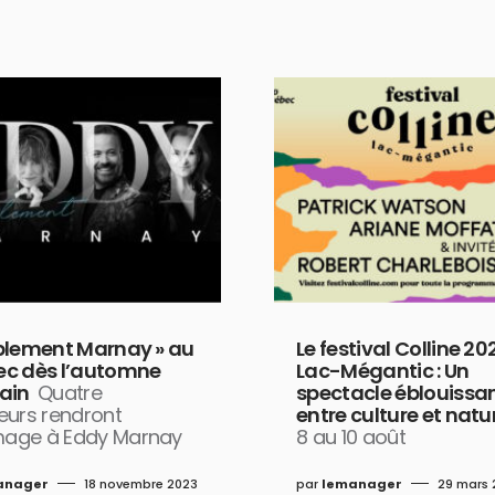
plement Marnay » au
Le festival Colline 20
c dès l’automne
Lac-Mégantic : Un
ain
Quatre
spectacle éblouissa
eurs rendront
entre culture et natu
ge à Eddy Marnay
8 au 10 août
anager
18 novembre 2023
par
lemanager
29 mars 