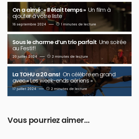
On a aimé : « Il était temps »
Un film à
ajouter à votre liste
16 septembre 2024
1 minutes de lecture
Sous le charme d’un trio parfait
Une soirée
au Festif!
20 juillet 2024
2 minutes de lecture
La TOHU a 20 ans!
On célèbre en grand
avec « Les week-ends aériens »
17 juillet 2024
2 minutes de lecture
Vous pourriez aimer…