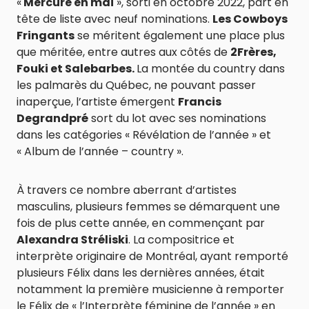
«
Mercure en mai
», sorti en octobre 2022, part en
tête de liste avec neuf nominations.
Les Cowboys
Fringants
se méritent également une place plus
que méritée, entre autres aux côtés de
2Frères,
Fouki et Salebarbes.
La montée du country dans
les palmarès du Québec, ne pouvant passer
inaperçue, l’artiste émergent
Francis
Degrandpré
sort du lot avec ses nominations
dans les catégories « Révélation de l’année » et
« Album de l’année – country ».
À travers ce nombre aberrant d’artistes
masculins, plusieurs femmes se démarquent une
fois de plus cette année, en commençant par
Alexandra Stréliski
. La compositrice et
interprète originaire de Montréal, ayant remporté
plusieurs Félix dans les dernières années, était
notamment la première musicienne à remporter
le Félix de « l’Interprète féminine de l’année » en