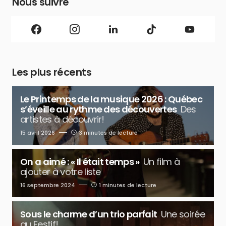
Nous suivre
Les plus récents
Le Printemps de la musique 2026 : Québec
s’éveille au rythme des découvertes
Des
artistes à découvrir!
15 avril 2026
3 minutes de lecture
On a aimé : « Il était temps »
Un film à
ajouter à votre liste
16 septembre 2024
1 minutes de lecture
Sous le charme d’un trio parfait
Une soirée
au Festif!