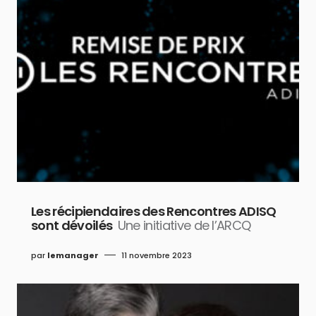
Les récipiendaires des Rencontres ADISQ
sont dévoilés
Une initiative de l’ARCQ
par
lemanager
11 novembre 2023