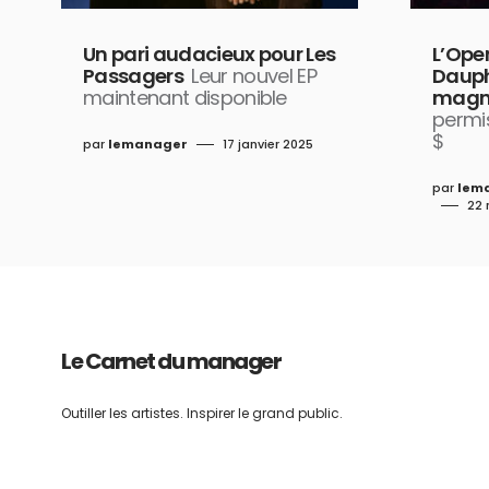
Un pari audacieux pour Les
L’Ope
Passagers
Leur nouvel EP
Dauph
maintenant disponible
magni
permi
$
par
lemanager
17 janvier 2025
par
lem
22 
Le Carnet du manager
Outiller les artistes. Inspirer le grand public.