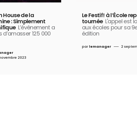
n House de la
Le Festif! à l’École re
ine : Simplement
tournée
L'appel est 
fique
L’événement a
aux écoles pour sa 9
s d’amasser 125 000
édition
par
lemanager
2 septem
anager
novembre 2023