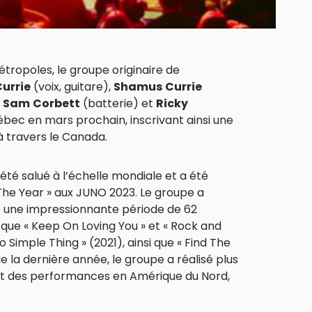
étropoles, le groupe originaire de
urrie
(voix, guitare),
Shamus
Currie
,
Sam
Corbett
(batterie) et
Ricky
ébec en mars prochain, inscrivant ainsi une
à travers le Canada.
 été salué à l’échelle mondiale et a été
he Year » aux JUNO 2023. Le groupe a
t une impressionnante période de 62
 que « Keep On Loving You » et « Rock and
No Simple Thing » (2021), ainsi que « Find The
de la dernière année, le groupe a réalisé plus
ant des performances en Amérique du Nord,