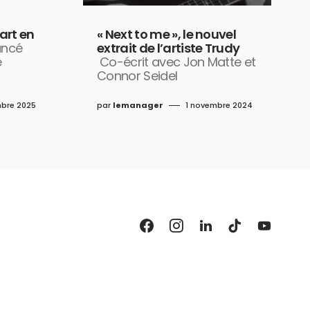
part en
« Next to me », le nouvel
lancé
extrait de l’artiste Trudy
e
Co-écrit avec Jon Matte et
Connor Seidel
bre 2025
par
lemanager
1 novembre 2024