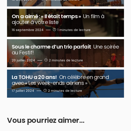
On a aimé : « Il était temps »
Un film à
ajouter à votre liste
16 septembre 2024
1 minutes de lecture
Sous le charme d’un trio parfait
Une soirée
au Festif!
20 juillet 2024
2 minutes de lecture
La TOHU a 20 ans!
On célèbre en grand
avec « Les week-ends aériens »
17 juillet 2024
2 minutes de lecture
Vous pourriez aimer…