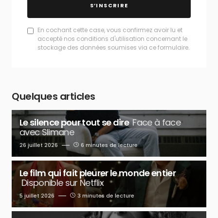
S’INSCRIRE
En cochant cette case, vous confirmez avoir lu et
accepté nos conditions d'utilisation concernant le
stockage des données soumises via ce formulaire.
Quelques articles
Le silence pour tout se dire
Face à face
avec Slimane
26 juillet 2026
6 minutes de lecture
Le film qui fait pleurer le monde entier
Disponible sur Netflix
5 juillet 2026
3 minutes de lecture