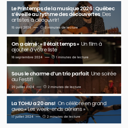
Le Printemps de la musique 2026 : Québec
s’éveille au rythme des découvertes
Des
artistes à découvrir!
15 avril 2026
3 minutes de lecture
On a aimé : « Il était temps »
Un film à
ajouter à votre liste
16 septembre 2024
1 minutes de lecture
Sous le charme d’un trio parfait
Une soirée
au Festif!
20 juillet 2024
2 minutes de lecture
La TOHU a 20 ans!
On célèbre en grand
avec « Les week-ends aériens »
17 juillet 2024
2 minutes de lecture