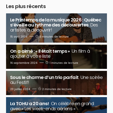
Les plus récents
Le Printemps de la musique 2026 : Québec
s’éveille au rythme des découvertes
Des
artistes à découvrir!
15 avril 2026
3 minutes de lecture
On a aimé : « Il était temps »
Un film à
ajouter à votre liste
16 septembre 2024
1 minutes de lecture
Sous le charme d’un trio parfait
Une soirée
au Festif!
20 juillet 2024
2 minutes de lecture
La TOHU a 20 ans!
On célèbre en grand
avec « Les week-ends aériens »