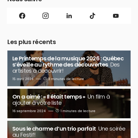
Les plus récents
Le Printemps de la musique 2026 : Québec
s’éveille au rythme des découvertes
Des
artistes à découvrir!
15 avril 2026
3 minutes de lecture
On a aimé : « Il était temps »
Un film à
ajouter à votre liste
16 septembre 2024
1 minutes de lecture
Sous le charme d’un trio parfait
Une soirée
au Festif!