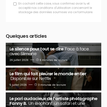
En cochant cette case, vous confirmez avoir lu et
accepté nos conditions d'utilisation concernant le
stockage des données soumises via ce formulaire.
Quelques articles
Le silence pour tout se dire
Face à face
avec Slimane
26 juillet 2026
6 minutes de lecture
Le film qui fait pleurer le monde entier
Disponible sur Netflix
5 juillet 2026
3 minutes de lecture
Le pari audacieux de l’artiste photographe
Fanny B.
Un éléphant, un safari et une