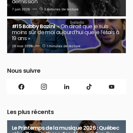
démission
7 juin 2026
3 minutes de lecture
#15 Bobby Bazini
« On dirait que je suis
moins sûr de moi aujourd’hui que je l’étais à
19 ans »
29 mai 2026
1 minutes de lecture
Nous suivre
Les plus récents
Le Printemps de la musique 2026 : Québec