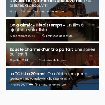
s’éveille au rythme des découvertes
Des
artistes à découvrir!
15 avril 2026
3 minutes de lecture
On a aimé : « Il était temps »
Un film à
ajouter à votre liste
16 septembre 2024
1 minutes de lecture
Sous le charme d’un trio parfait
Une soirée
au Festif!
20 juillet 2024
2 minutes de lecture
La TOHU a 20 ans!
On célèbre en grand
avec « Les week-ends aériens »
17 juillet 2024
2 minutes de lecture