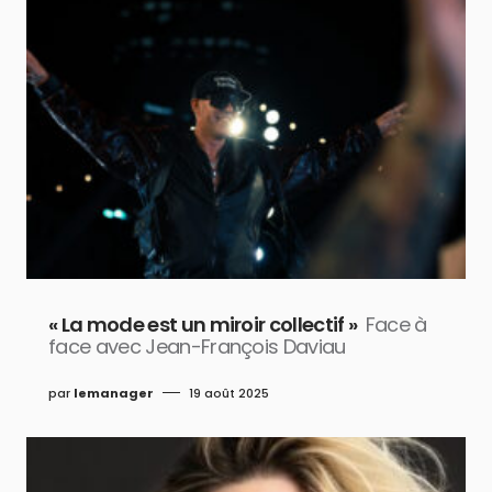
« La mode est un miroir collectif »
Face à
face avec Jean-François Daviau
par
lemanager
19 août 2025