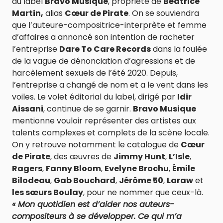
du label
Bravo Musique
, propriété de
Béatrice
Martin,
alias
Cœur de Pirate
. On se souviendra
que l’auteure-compositrice-interprète et femme
d’affaires a annoncé son intention de racheter
l’entreprise
Dare To Care Records
dans la foulée
de la vague de dénonciation d’agressions et de
harcèlement sexuels de l’été 2020. Depuis,
l’entreprise a changé de nom et a le vent dans les
voiles. Le volet éditorial du label, dirigé par
Idir
Aissani
, continue de se garnir.
Bravo Musique
mentionne vouloir représenter des artistes aux
talents complexes et complets de la scène locale.
On y retrouve notamment le catalogue de
Cœur
de Pirate
, des œuvres de
Jimmy Hunt
,
L’Isle
,
Ragers
,
Fanny Bloom
,
Evelyne Brochu
,
Émile
Bilodeau
,
Gab Bouchard
,
Jérôme 50
,
Laraw
et
les sœurs Boulay
, pour ne nommer que ceux-là.
« Mon quotidien est d’aider nos auteurs-
compositeurs à se développer. Ce qui m’a