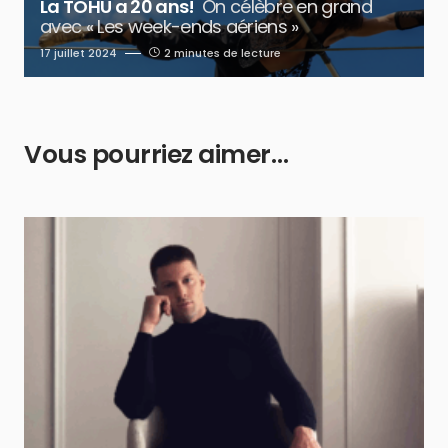
La TOHU a 20 ans!
On célèbre en grand
avec « Les week-ends aériens »
17 juillet 2024
2 minutes de lecture
Vous pourriez aimer…