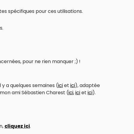
tes spécifiques pour ces utilisations.
s.
cernées, pour ne rien manquer ;) !
’il y a quelques semaines (
ici
et
ici
), adaptée
r mon ami Sébastien Charest (
ici
,
ici
et
ici
).
n,
cliquez ici
.