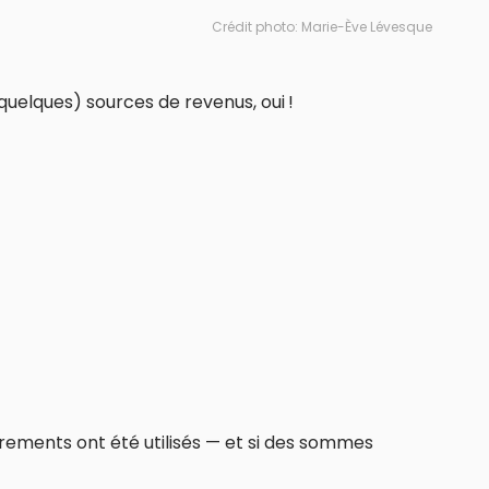
Crédit photo: Marie-Ève Lévesque
uelques) sources de revenus, oui !
ements ont été utilisés — et si des sommes