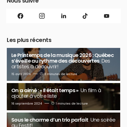
Nous suivre
Les plus récents
Le Printemps de la musique 2026 : Québec
s’éveille au rythme des découvertes
Des
artistes à découvrir!
15 avril 2026
3 minutes de lecture
On a aimé : « Il était temps »
Un film à
ajouter à votre liste
16 septembre 2024
1 minutes de lecture
Sous le charme d’un trio parfait
Une soirée
au Festif!