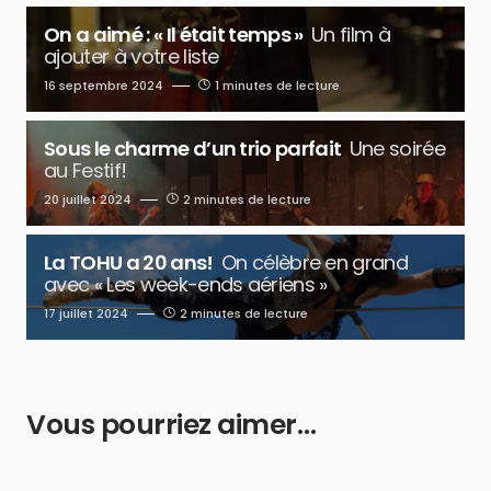
On a aimé : « Il était temps »
Un film à
ajouter à votre liste
16 septembre 2024
1 minutes de lecture
Sous le charme d’un trio parfait
Une soirée
au Festif!
20 juillet 2024
2 minutes de lecture
La TOHU a 20 ans!
On célèbre en grand
avec « Les week-ends aériens »
17 juillet 2024
2 minutes de lecture
Vous pourriez aimer…