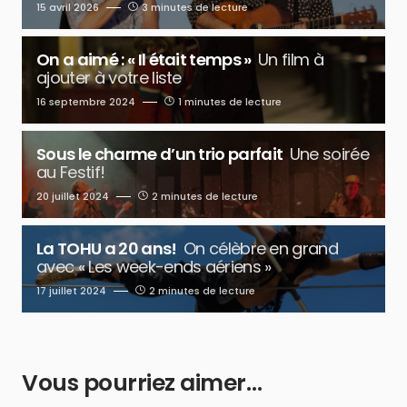
15 avril 2026
3 minutes de lecture
On a aimé : « Il était temps »
Un film à
ajouter à votre liste
16 septembre 2024
1 minutes de lecture
Sous le charme d’un trio parfait
Une soirée
au Festif!
20 juillet 2024
2 minutes de lecture
La TOHU a 20 ans!
On célèbre en grand
avec « Les week-ends aériens »
17 juillet 2024
2 minutes de lecture
Vous pourriez aimer…