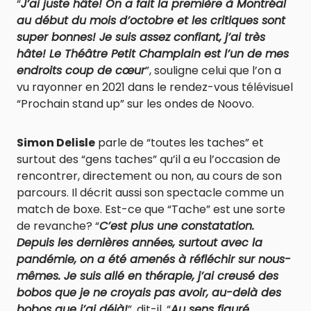
“
J’ai juste hâte! On a fait la première à Montréal
au début du mois d’octobre et les critiques sont
super bonnes! Je suis assez confiant, j’ai très
hâte! Le Théâtre Petit Champlain est l’un de mes
endroits coup de cœur
”, souligne celui que l’on a
vu rayonner en 2021 dans le rendez-vous télévisuel
“Prochain stand up” sur les ondes de Noovo.
Simon Delisle
parle de “toutes les taches” et
surtout des “gens taches” qu’il a eu l’occasion de
rencontrer, directement ou non, au cours de son
parcours. Il décrit aussi son spectacle comme un
match de boxe. Est-ce que “Tache” est une sorte
de revanche? “
C’est plus une constatation.
Depuis les dernières années, surtout avec la
pandémie, on a été amenés à réfléchir sur nous-
mêmes. Je suis allé en thérapie, j’ai creusé des
bobos que je ne croyais pas avoir, au-delà des
bobos que j’ai déjà!
”, dit-il. “
Au sens figuré