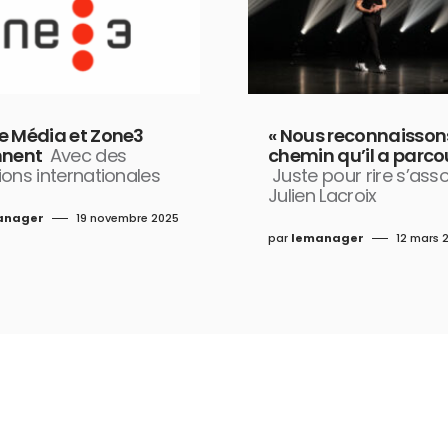
e Média et Zone3
« Nous reconnaissons
nnent
Avec des
chemin qu’il a parco
ons internationales
Juste pour rire s’ass
Julien Lacroix
anager
19 novembre 2025
par
lemanager
12 mars 