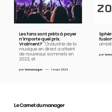
Les fans sont prêts à payer
Sphèr
n’importe quel prix.
fusio
Vraiment?
"L'industrie de la
ambiti
musique en direct a atteint
de nouveaux sommets en
par
lem
2023, et
par
lemanager
1 mars 2024
Le Carnet du manager