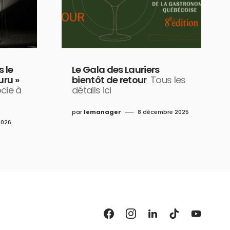
 le
Le Gala des Lauriers
uru »
bientôt de retour
Tous les
ocie à
détails ici
par
lemanager
8 décembre 2025
2026