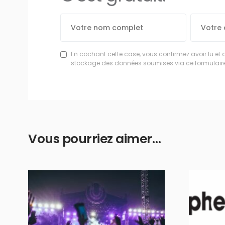
En cochant cette case, vous confirmez avoir lu et 
stockage des données soumises via ce formulaire
Vous pourriez aimer…