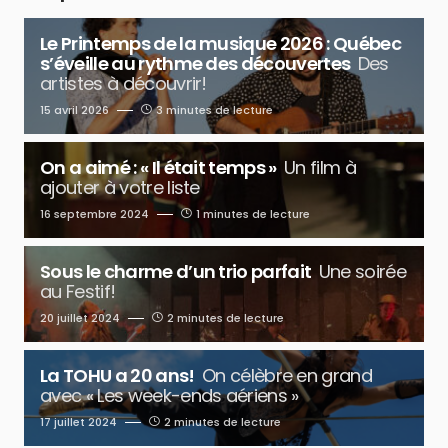
Le Printemps de la musique 2026 : Québec
s’éveille au rythme des découvertes
Des
artistes à découvrir!
15 avril 2026
3 minutes de lecture
On a aimé : « Il était temps »
Un film à
ajouter à votre liste
16 septembre 2024
1 minutes de lecture
Sous le charme d’un trio parfait
Une soirée
au Festif!
20 juillet 2024
2 minutes de lecture
La TOHU a 20 ans!
On célèbre en grand
avec « Les week-ends aériens »
17 juillet 2024
2 minutes de lecture