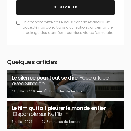
S’INSCRIRE
En cochant cette case, vous confirmez avoir lu et
accepté nos conditions d'utilisation concernant le
stockage des données soumises via ce formulaire.
Quelques articles
Le silence pour tout se dire
Face à face
avec Slimane
26 juillet 2026
6 minutes de lecture
Le film qui fait pleurer le monde entier
Disponible sur Netflix
5 juillet 2026
3 minutes de lecture