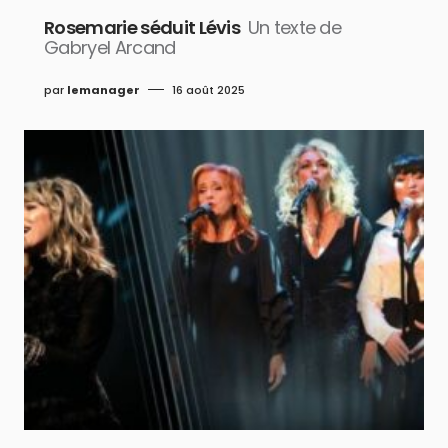
Rosemarie séduit Lévis
Un texte de
Gabryel Arcand
par
lemanager
16 août 2025