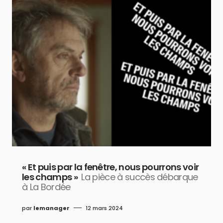
« Et puis par la fenêtre, nous pourrons voir
les champs »
La pièce à succès débarque
à La Bordée
par
lemanager
12 mars 2024