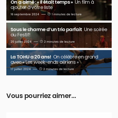
On a aimé : « Il était temps »
Un film à
ajouter à votre liste
16 septembre 2024
1 minutes de lecture
Sous le charme d’un trio parfait
Une soirée
au Festif!
20 juillet 2024
2 minutes de lecture
La TOHU a 20 ans!
On célèbre en grand
avec « Les week-ends aériens »
17 juillet 2024
2 minutes de lecture
Vous pourriez aimer…