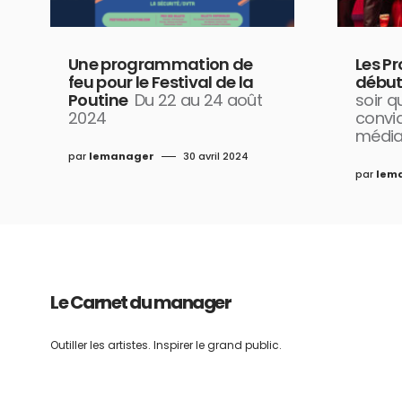
Une programmation de
Les Pr
feu pour le Festival de la
début 
Poutine
Du 22 au 24 août
soir 
2024
convia
média
par
lemanager
30 avril 2024
par
lem
Le Carnet du manager
Outiller les artistes. Inspirer le grand public.