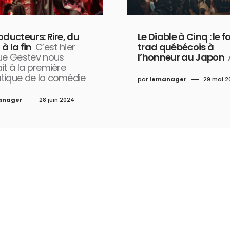
oducteurs: Rire, du
Le Diable à Cinq : le f
à la fin
C’est hier
trad québécois à
que Gestev nous
l’honneur au Japon
it à la première
tique de la comédie
par
lemanager
29 mai 2
anager
28 juin 2024