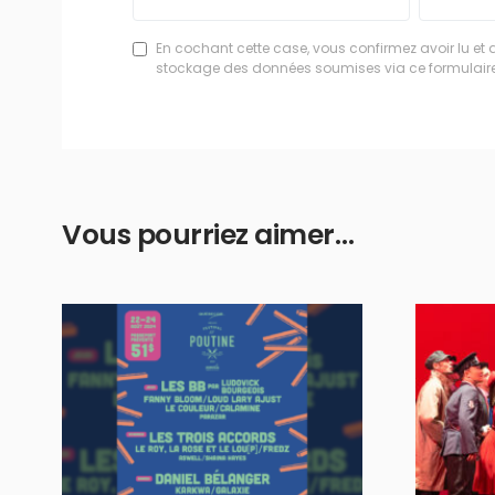
En cochant cette case, vous confirmez avoir lu et 
stockage des données soumises via ce formulaire
Vous pourriez aimer…