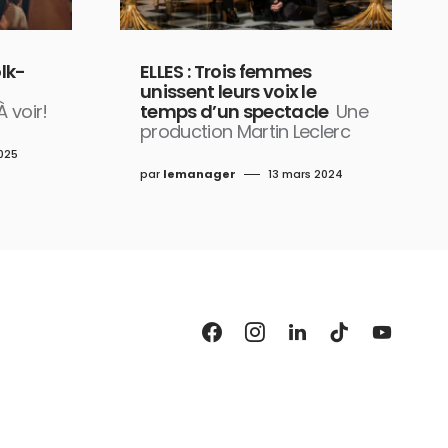
olk-
ELLES : Trois femmes
unissent leurs voix le
À voir!
temps d’un spectacle
Une
production Martin Leclerc
025
par
lemanager
13 mars 2024