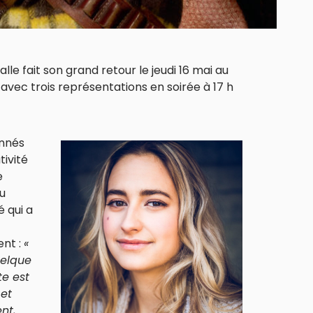
le fait son grand retour le jeudi 16 mai au
avec trois représentations en soirée à 17 h
onnés
tivité
e
au
 qui a
ent :
«
uelque
te est
 et
nt,