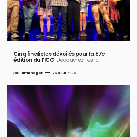
Cinq finalistes dévoilés pour la 57e
édition du FICG
Découvrez-les ici
par
lemanager
23 août 2025