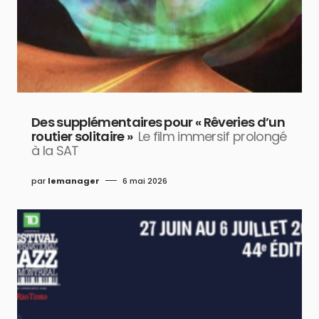
Des supplémentaires pour « Rêveries d’un
routier solitaire »
Le film immersif prolongé
à la SAT
par
lemanager
6 mai 2026