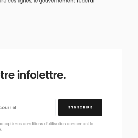
re ces lignes, le gouvernement fédéral
e infolettre.
S’INSCRIRE
accepté nos conditions d'utilisation concernant le
.