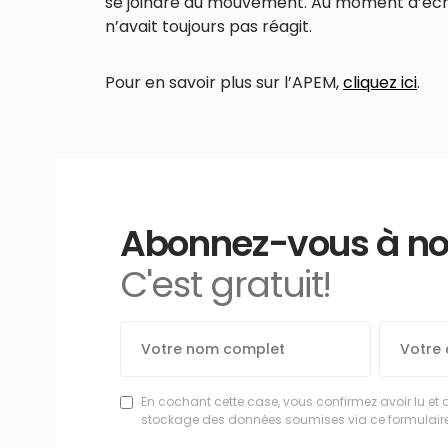
se joindre au mouvement. Au moment d’écri
n’avait toujours pas réagit.
Pour en savoir plus sur l’APEM,
cliquez ici
.
Abonnez-vous à notr
C'est gratuit!
En cochant cette case, vous confirmez avoir lu et 
stockage des données soumises via ce formulaire