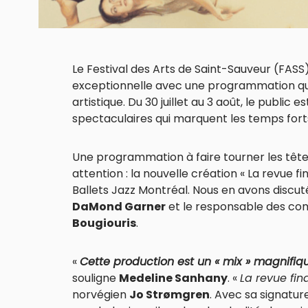
Le Festival des Arts de Saint-Sauveur (FASS
exceptionnelle avec une programmation qui 
artistique. Du 30 juillet au 3 août, le public 
spectaculaires qui marquent les temps forts
Une programmation à faire tourner les tête
attention : la nouvelle création « La revue 
Ballets Jazz Montréal. Nous en avons discu
DaMond Garner
et le responsable des co
Bougiouris
.
«
Cette production est un « mix » magnifique
souligne
Medeline Sanhany
. «
La revue fina
norvégien
Jo Strømgren
. Avec sa signatur