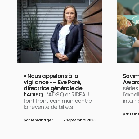
Sovim
« Nous appelons à la
Award
vigilance » – Eve Paré,
séries
directrice générale de
l'exce
l’ADISQ
L’ADISQ et RIDEAU
intern
font front commun contre
la revente de billets
par
lem
par
lemanager
7 septembre 2023