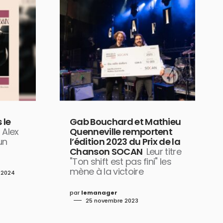
 le
Gab Bouchard et Mathieu
 Alex
Quenneville remportent
un
l’édition 2023 du Prix de la
Chanson SOCAN
Leur titre
"Ton shift est pas fini" les
mène à la victoire
r 2024
par
lemanager
25 novembre 2023