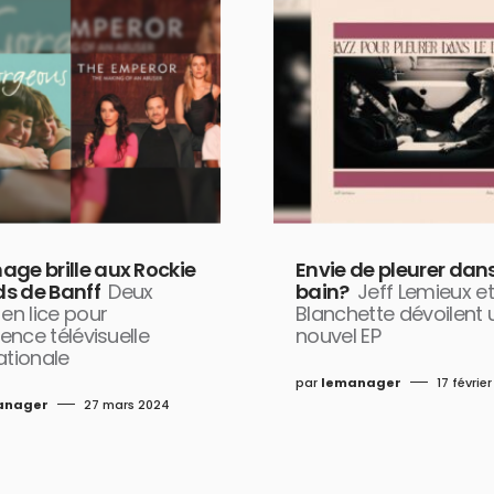
age brille aux Rockie
Envie de pleurer dans
s de Banff
Deux
bain?
Jeff Lemieux et
 en lice pour
Blanchette dévoilent 
llence télévisuelle
nouvel EP
ationale
par
lemanager
17 févrie
anager
27 mars 2024