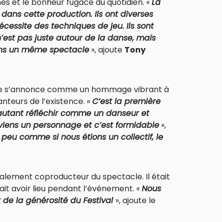
nes et le bonheur fugace du quotidien. «
La
dans cette production. Ils ont diverses
cessite des techniques de jeu. Ils sont
n’est pas juste autour de la danse, mais
ans un même spectacle
», ajoute
Tony
èce s’annonce comme un hommage vibrant à
anteurs de l’existence. «
C’est la première
s autant réfléchir comme un danseur et
eviens un personnage et c’est formidable
»,
 peu comme si nous étions un collectif, le
galement coproducteur du spectacle. Il était
it avoir lieu pendant l’événement. «
Nous
de la générosité du Festival
», ajoute le