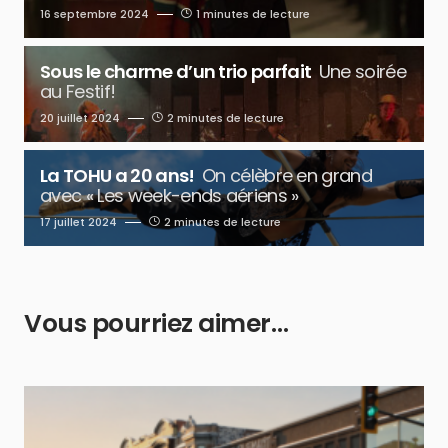
16 septembre 2024
1 minutes de lecture
Sous le charme d’un trio parfait
Une soirée
au Festif!
20 juillet 2024
2 minutes de lecture
La TOHU a 20 ans!
On célèbre en grand
avec « Les week-ends aériens »
17 juillet 2024
2 minutes de lecture
Vous pourriez aimer…