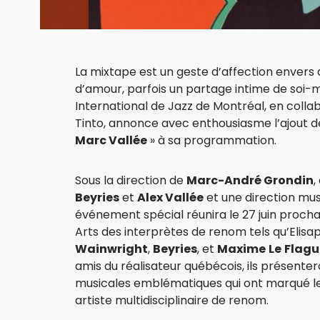
La mixtape est un geste d’affection envers 
d’amour, parfois un partage intime de soi-m
International de Jazz de Montréal, en coll
Tinto, annonce avec enthousiasme l’ajout 
Marc Vallée
» à sa programmation.
Sous la direction de
Marc-André Grondin
,
Beyries
et
Alex Vallée
et une direction mu
événement spécial réunira le 27 juin prochain
Arts des interprètes de renom tels qu’Elisap
Wainwright
,
Beyries
, et
Maxime
Le
Flagu
amis du réalisateur québécois, ils présente
musicales emblématiques qui ont marqué le 
artiste multidisciplinaire de renom.