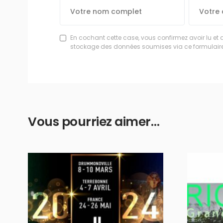
En cochant cette case, vous confirmez avoir lu et 
stockage des données soumises via ce formulaire
Vous pourriez aimer…