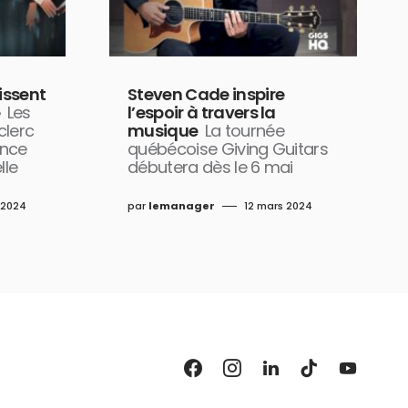
issent
Steven Cade inspire
e
Les
l’espoir à travers la
clerc
musique
La tournée
ence
québécoise Giving Guitars
lle
débutera dès le 6 mai
r 2024
par
lemanager
12 mars 2024