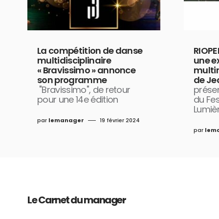
La compétition de danse
RIOPE
multidisciplinaire
une e
« Bravissimo » annonce
multi
son programme
de Jea
"Bravissimo", de retour
présen
pour une 14e édition
du Fes
Lumiè
par
lemanager
19 février 2024
par
lem
Le Carnet du manager