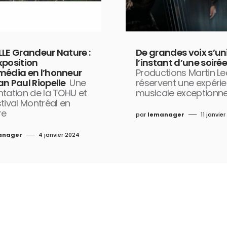
LLE Grandeur Nature :
De grandes voix s’un
xposition
l’instant d’une soiré
média en l’honneur
Productions Martin Le
n Paul Riopelle
Une
réservent une expéri
tation de la TOHU et
musicale exceptionne
tival Montréal en
re
par
lemanager
11 janvie
anager
4 janvier 2024