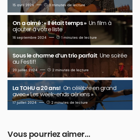
15 avril 2026
3 minutes de lecture
On a aimé : « Il était temps »
Un film à
ajouter à votre liste
16 septembre 2024
1 minutes de lecture
Sous le charme d’un trio parfait
Une soirée
au Festif!
20 juillet 2024
2 minutes de lecture
La TOHU a 20 ans!
On célèbre en grand
avec « Les week-ends aériens »
17 juillet 2024
2 minutes de lecture
Vous pourriez aimer…