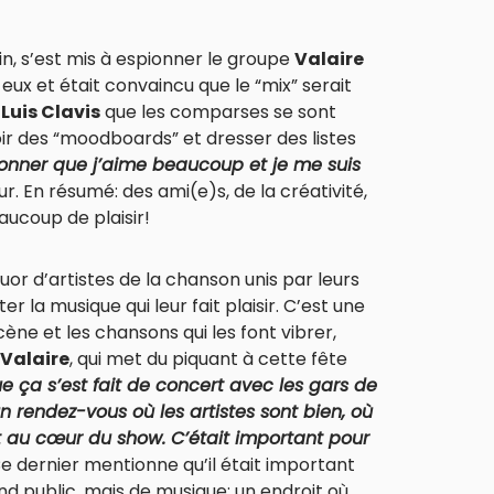
n, s’est mis à espionner le groupe
Valaire
eux et était convaincu que le “mix” serait
e
Luis Clavis
que les comparses se sont
oir des “moodboards” et dresser des listes
ionner que j’aime beaucoup et je me suis
ur. En résumé: des ami(e)s, de la créativité,
aucoup de plaisir!
uor d’artistes de la chanson unis par leurs
ter la musique qui leur fait plaisir. C’est une
ène et les chansons qui les font vibrer,
Valaire
, qui met du piquant à cette fête
ue ça s’est fait de concert avec les gars de
un rendez-vous où les artistes sont bien, où
t au cœur du show. C’était important pour
Ce dernier mentionne qu’il était important
d public, mais de musique: un endroit où