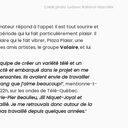
Crédit photo: Ludovic Rolland-Marcotte
ateur répond à l’appel. Il est tout sourire et
riode qui lui fait particulièrement plaisir. Il
 qui le fait vibrer, Plaza Plaisir, une
s amis artistes, le groupe
Valaire
, et lui.
équipe de créer un variété télé et un
tacté et embarqué dans le projet en me
ensantes. Ils avaient envie de travailler
 gang que j’aime beaucoup!
”, mentionne-t-
à 22h, sur les ondes de Télé-Québec.
-Pier Beaulieu, Jill Niquet-Joyal et
aillé. Je me retrouvais donc autour de la
pas travaillé depuis quelques années.
”