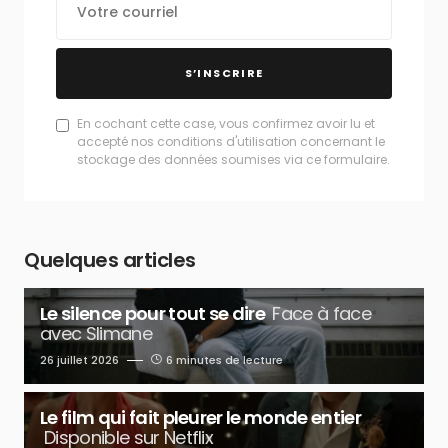
S’INSCRIRE
En cochant cette case, vous confirmez avoir lu et
accepté nos conditions d'utilisation concernant le
stockage des données soumises via ce formulaire.
Quelques articles
Le silence pour tout se dire
Face à face
avec Slimane
26 juillet 2026
6 minutes de lecture
Le film qui fait pleurer le monde entier
Disponible sur Netflix