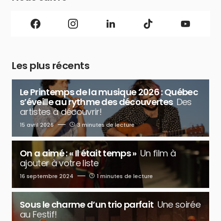
Les plus récents
Le Printemps de la musique 2026 : Québec
s’éveille au rythme des découvertes
Des
artistes à découvrir!
15 avril 2026
3 minutes de lecture
On a aimé : « Il était temps »
Un film à
ajouter à votre liste
16 septembre 2024
1 minutes de lecture
Sous le charme d’un trio parfait
Une soirée
au Festif!