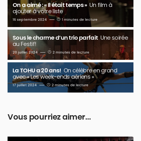
On a aimé : « Il était temps »
Un film à
ajouter à votre liste
16 septembre 2024
1 minutes de lecture
Sous le charme d’un trio parfait
Une soirée
au Festif!
20 juillet 2024
2 minutes de lecture
La TOHU a 20 ans!
On célèbre en grand
avec « Les week-ends aériens »
17 juillet 2024
2 minutes de lecture
Vous pourriez aimer…