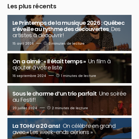
Les plus récents
Le Printemps de la musique 2026 : Québec
s’éveille au rythme des découvertes
Des
artistes à découvrir!
15 avril 2026
3 minutes de lecture
On a aimé : « Il était temps »
Un film à
ajouter à votre liste
16 septembre 2024
1 minutes de lecture
Sous le charme d’un trio parfait
Une soirée
au Festif!
20 juillet 2024
2 minutes de lecture
La TOHU a 20 ans!
On célèbre en grand
avec « Les week-ends aériens »