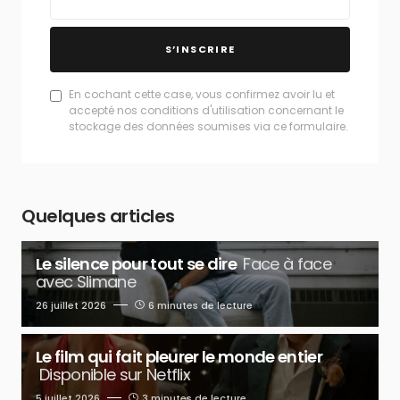
S’INSCRIRE
En cochant cette case, vous confirmez avoir lu et
accepté nos conditions d'utilisation concernant le
stockage des données soumises via ce formulaire.
Quelques articles
Le silence pour tout se dire
Face à face
avec Slimane
26 juillet 2026
6 minutes de lecture
Le film qui fait pleurer le monde entier
Disponible sur Netflix
5 juillet 2026
3 minutes de lecture