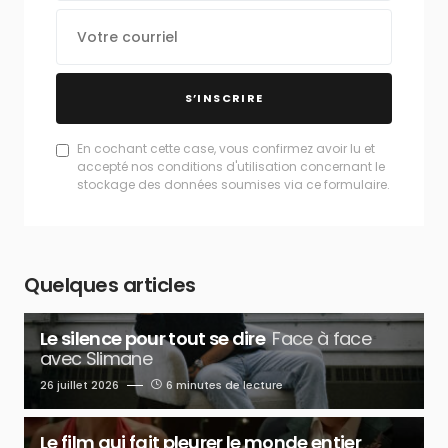
S’INSCRIRE
En cochant cette case, vous confirmez avoir lu et
accepté nos conditions d'utilisation concernant le
stockage des données soumises via ce formulaire.
Quelques articles
Le silence pour tout se dire
Face à face
avec Slimane
26 juillet 2026
6 minutes de lecture
Le film qui fait pleurer le monde entier