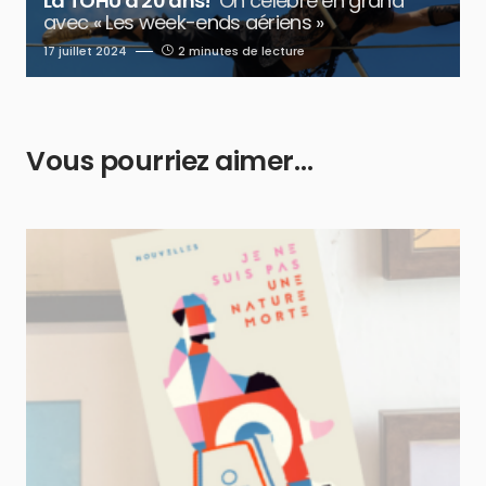
La TOHU a 20 ans!
On célèbre en grand
avec « Les week-ends aériens »
17 juillet 2024
2 minutes de lecture
Vous pourriez aimer…