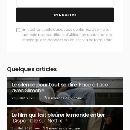
S’INSCRIRE
En cochant cette case, vous confirmez avoir lu et
accepté nos conditions d'utilisation concernant le
stockage des données soumises via ce formulaire.
Quelques articles
Le silence pour tout se dire
Face à face
avec Slimane
26 juillet 2026
6 minutes de lecture
Le film qui fait pleurer le monde entier
Disponible sur Netflix
5 juillet 2026
3 minutes de lecture