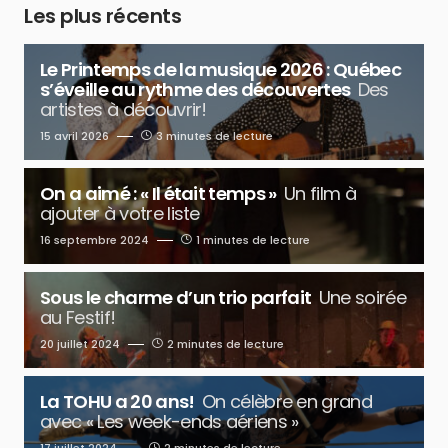
Les plus récents
Le Printemps de la musique 2026 : Québec
s’éveille au rythme des découvertes
Des
artistes à découvrir!
15 avril 2026
3 minutes de lecture
On a aimé : « Il était temps »
Un film à
ajouter à votre liste
16 septembre 2024
1 minutes de lecture
Sous le charme d’un trio parfait
Une soirée
au Festif!
20 juillet 2024
2 minutes de lecture
La TOHU a 20 ans!
On célèbre en grand
avec « Les week-ends aériens »