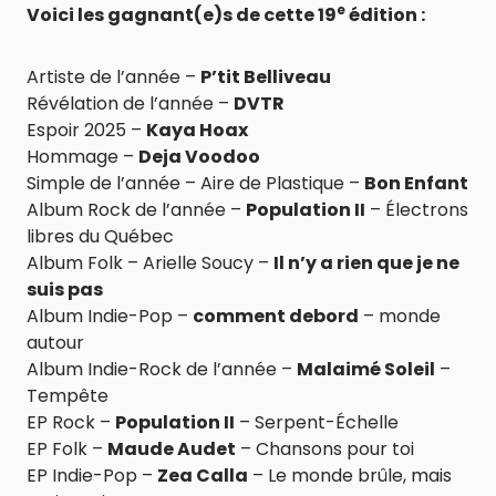
e
Voici les gagnant(e)s de cette 19
édition :
Artiste de l’année –
P’tit Belliveau
Révélation de l’année –
DVTR
Espoir 2025 –
Kaya Hoax
Hommage –
Deja Voodoo
Simple de l’année – Aire de Plastique –
Bon Enfant
Album Rock de l’année –
Population II
– Électrons
libres du Québec
Album Folk – Arielle Soucy –
Il n’y a rien que je ne
suis pas
Album Indie-Pop –
comment debord
– monde
autour
Album Indie-Rock de l’année –
Malaimé Soleil
–
Tempête
EP Rock –
Population II
– Serpent-Échelle
EP Folk –
Maude Audet
– Chansons pour toi
EP Indie-Pop –
Zea Calla
– Le monde brûle, mais