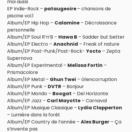
moi aussi
EP Indie-Rock –
pataugeoire
– chansons de
piscine vol.1
Album/EP Hip Hop –
Calamine
– Décroissance
personnelle
Album/EP Soul R’n’B –
Hawa B
– Sadder but better
Album/EP Electro –
Anachnid
– Freak of nature
Album/EP Post-Punk/Post-Rock-
Yocto
– Zepta
Supernova
Album/EP Experimental –
Melissa Fortin
–
Prismacolore
Album/EP Metal –
Ghun Twei
– Glencorruption
Album/EP Punk –
DVTR
– Bonjour
Album/EP Mondo –
Boogat
– Del Horizonte
Album/EP Jazz –
Carl Mayotte
– Carnaval
Album/EP Musique Classique –
Lydia Clapperton
– Lumière dans la forêt
Album/EP Country de l’année –
Alex Burger
– Ça
s’invente pas