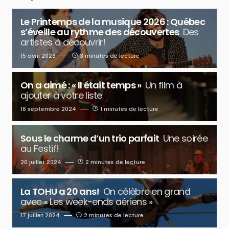
Le Printemps de la musique 2026 : Québec
s’éveille au rythme des découvertes
Des
artistes à découvrir!
15 avril 2026
3 minutes de lecture
On a aimé : « Il était temps »
Un film à
ajouter à votre liste
16 septembre 2024
1 minutes de lecture
Sous le charme d’un trio parfait
Une soirée
au Festif!
20 juillet 2024
2 minutes de lecture
La TOHU a 20 ans!
On célèbre en grand
avec « Les week-ends aériens »
17 juillet 2024
2 minutes de lecture