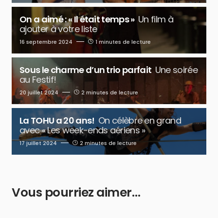
On a aimé : « Il était temps »
Un film à
ajouter à votre liste
16 septembre 2024
1 minutes de lecture
Sous le charme d’un trio parfait
Une soirée
au Festif!
20 juillet 2024
2 minutes de lecture
La TOHU a 20 ans!
On célèbre en grand
avec « Les week-ends aériens »
17 juillet 2024
2 minutes de lecture
Vous pourriez aimer…