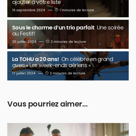
ajouter à votre liste
16 septembre 2024
1 minutes de lecture
Sous le charme d’un trio parfait
Une soirée
au Festif!
20 juillet 2024
2 minutes de lecture
La TOHU a 20 ans!
On célèbre en grand
avec « Les week-ends aériens »
17 juillet 2024
2 minutes de lecture
Vous pourriez aimer…