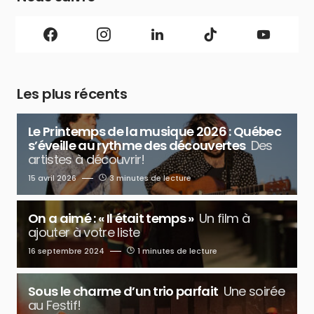
Les plus récents
Le Printemps de la musique 2026 : Québec
s’éveille au rythme des découvertes
Des
artistes à découvrir!
15 avril 2026
3 minutes de lecture
On a aimé : « Il était temps »
Un film à
ajouter à votre liste
16 septembre 2024
1 minutes de lecture
Sous le charme d’un trio parfait
Une soirée
au Festif!