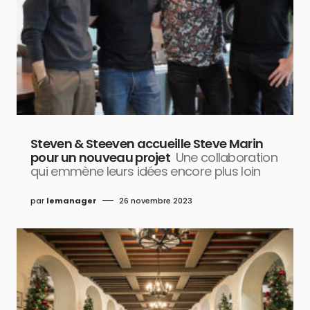
Steven & Steeven accueille Steve Marin
pour un nouveau projet
Une collaboration
qui emmène leurs idées encore plus loin
par
lemanager
26 novembre 2023