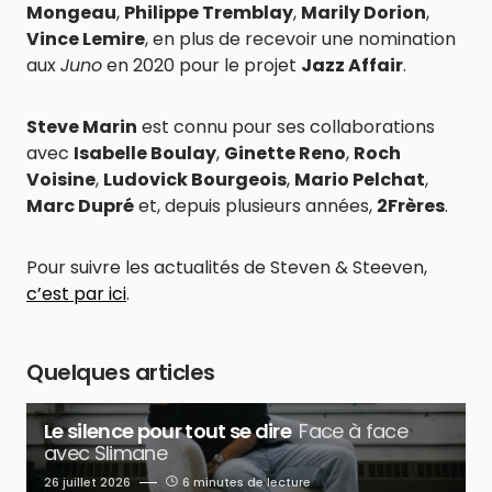
Mongeau
,
Philippe Tremblay
,
Marily Dorion
,
Vince Lemire
, en plus de recevoir une nomination
aux
Juno
en 2020 pour le projet
Jazz Affair
.
Steve Marin
est connu pour ses collaborations
avec
Isabelle Boulay
,
Ginette Reno
,
Roch
Voisine
,
Ludovick Bourgeois
,
Mario Pelchat
,
Marc Dupré
et, depuis plusieurs années,
2Frères
.
Pour suivre les actualités de Steven & Steeven,
c’est par ici
.
Quelques articles
Le silence pour tout se dire
Face à face
avec Slimane
26 juillet 2026
6 minutes de lecture