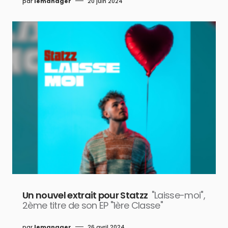
par
lemanager
20 juin 2024
Un nouvel extrait pour Statzz
"Laisse-moi",
2ème titre de son EP "1ère Classe"
par
lemanager
26 avril 2024