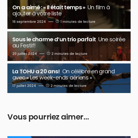
On a aimé : « Il était temps »
Un film à
ajouter à votre liste
16 septembre 2024
1 minutes de lecture
Sous le charme d’un trio parfait
Une soirée
au Festif!
20 juillet 2024
2 minutes de lecture
La TOHU a 20 ans!
On célèbre en grand
avec « Les week-ends aériens »
17 juillet 2024
2 minutes de lecture
Vous pourriez aimer…