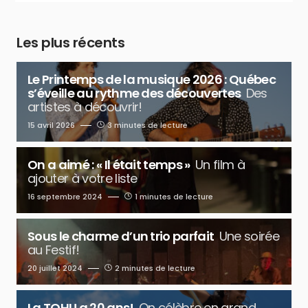
Les plus récents
Le Printemps de la musique 2026 : Québec
s’éveille au rythme des découvertes
Des
artistes à découvrir!
15 avril 2026
3 minutes de lecture
On a aimé : « Il était temps »
Un film à
ajouter à votre liste
16 septembre 2024
1 minutes de lecture
Sous le charme d’un trio parfait
Une soirée
au Festif!
20 juillet 2024
2 minutes de lecture
La TOHU a 20 ans!
On célèbre en grand