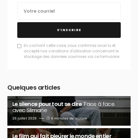
S’INSCRIRE
En cochant cette case, vous confirmez avoir lu et
accepté nos conditions d'utilisation concernant le
stockage des données soumises via ce formulaire.
Quelques articles
Le silence pour tout se dire
Face à face
avec Slimane
26 juillet 2026
6 minutes de lecture
Le film qui fait pleurer le monde entier