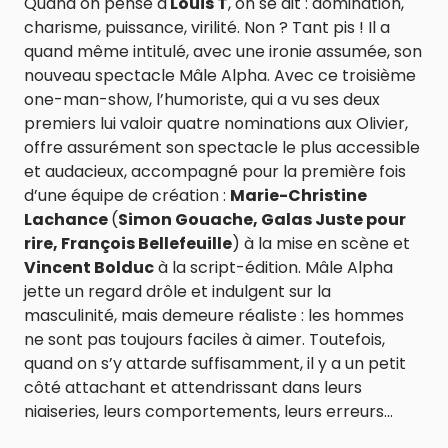
Quand on pense à
Louis T
, on se dit : domination,
charisme, puissance, virilité. Non ? Tant pis ! Il a
quand même intitulé, avec une ironie assumée, son
nouveau spectacle Mâle Alpha. Avec ce troisième
one-man-show, l’humoriste, qui a vu ses deux
premiers lui valoir quatre nominations aux Olivier,
offre assurément son spectacle le plus accessible
et audacieux, accompagné pour la première fois
d’une équipe de création :
Marie-Christine
Lachance
(
Simon Gouache, Galas Juste pour
rire, François Bellefeuille
) à la mise en scène et
Vincent Bolduc
à la script-édition. Mâle Alpha
jette un regard drôle et indulgent sur la
masculinité, mais demeure réaliste : les hommes
ne sont pas toujours faciles à aimer. Toutefois,
quand on s’y attarde suffisamment, il y a un petit
côté attachant et attendrissant dans leurs
niaiseries, leurs comportements, leurs erreurs…