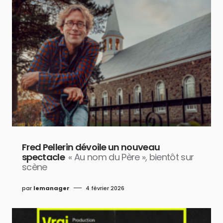
Fred Pellerin dévoile un nouveau
spectacle
« Au nom du Père », bientôt sur
scène
par
lemanager
4 février 2026